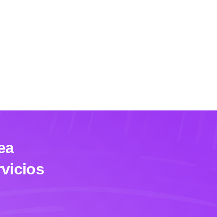
ea
vicios