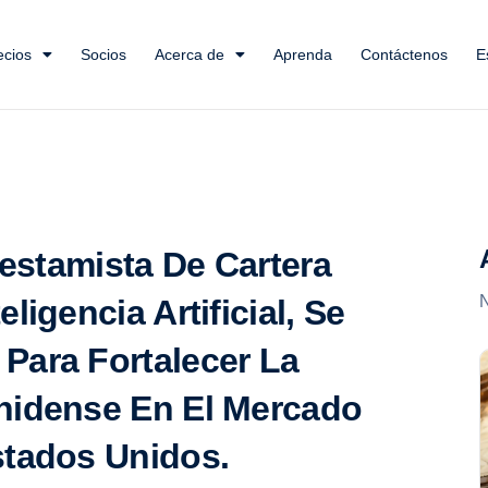
ecios
Socios
Acerca de
Aprenda
Contáctenos
E
restamista De Cartera
N
ligencia Artificial, Se
Para Fortalecer La
nidense En El Mercado
stados Unidos.