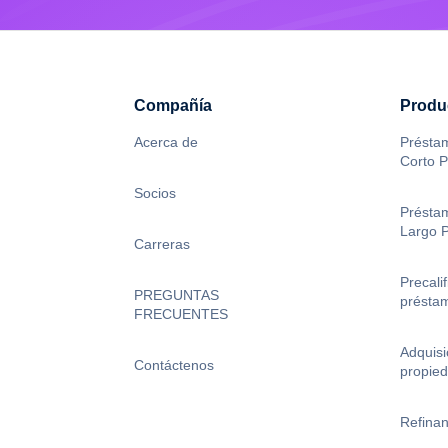
Acerca de
Préstam
Corto P
Socios
Préstam
Largo 
Carreras
Precalif
PREGUNTAS
présta
FRECUENTES
Adquisi
Contáctenos
propie
Refinan